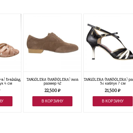
a) training
TANGOLERA (BANDOLERA) men
TANGOLERA (BANDOLERA) р
ук 4 см
размер 42
36 каблук 7 см
₽
22,500
₽
21,500
₽
НУ
В КОРЗИНУ
В КОРЗИНУ